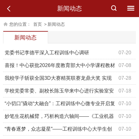
新闻动态
您的位置：
首页
>
新闻动态
新闻动态
党委书记李德平深入工程训练中心调研
07-20
喜报！中心获批2026年度教育部大中小学课程教材
07-08
研究项目立项
我校学子斩获全国3D大赛精英联赛龙鼎大奖 实现
07-28
历史性突破
学校党委常委、副校长陈玉华来中心进行实验室安
07-18
全检查
“小切口”撬动“大融合”：工程训练中心微专业开启复
07-10
合型人才培养新篇章
妙笔生花机械臂，巧析构造六轴间——《工业机器
07-10
人机械臂拆装与编程》工程训练课程开课啦
“青春逐梦，众志凝星”——工程训练中心大学生创
07-10