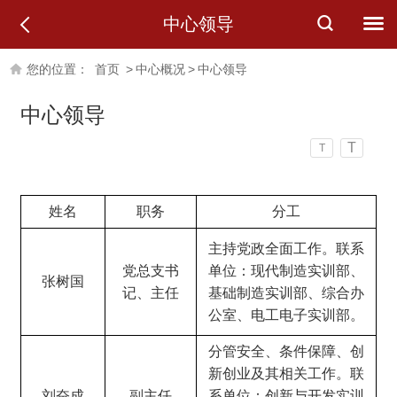
中心领导
您的位置：
首页
>
中心概况
>
中心领导
中心领导
T
T
姓名
职务
分工
主持党政全面工作
。联系
党总支书
单位
：现代制造实训部
、
张树国
记、主任
基础
制造实训部、综合办
公室、电工电
子实
训部。
分管安全、条件保障、创
新创业及其相关工作。联
刘
奋
成
副主任
系
单位
：创新与开发实训