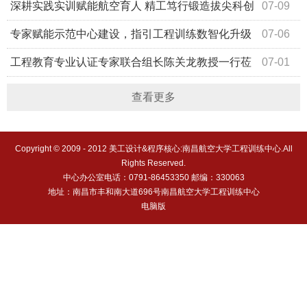
新团队风采：创“星”团队
深耕实践实训赋能航空育人 精工笃行锻造拔尖科创
07-09
人才—孝彭书院学子在工程训练中心圆满完成专项综合实训
专家赋能示范中心建设，指引工程训练数智化升级
07-06
工程教育专业认证专家联合组长陈关龙教授一行莅
07-01
临我中心考察指导
查看更多
Copyright © 2009 - 2012 美工设计&程序核心:南昌航空大学工程训练中心.All
Rights Reserved.
中心办公室电话：0791-86453350 邮编：330063
地址：南昌市丰和南大道696号南昌航空大学工程训练中心
电脑版