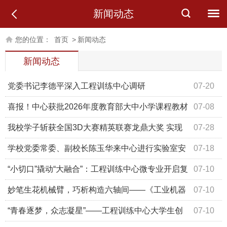
新闻动态
您的位置：
首页
>
新闻动态
新闻动态
党委书记李德平深入工程训练中心调研
07-20
喜报！中心获批2026年度教育部大中小学课程教材
07-08
研究项目立项
我校学子斩获全国3D大赛精英联赛龙鼎大奖 实现
07-28
历史性突破
学校党委常委、副校长陈玉华来中心进行实验室安
07-18
全检查
“小切口”撬动“大融合”：工程训练中心微专业开启复
07-10
合型人才培养新篇章
妙笔生花机械臂，巧析构造六轴间——《工业机器
07-10
人机械臂拆装与编程》工程训练课程开课啦
“青春逐梦，众志凝星”——工程训练中心大学生创
07-10