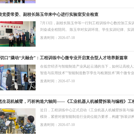
校党委常委、副校长陈玉华来中心进行实验室安全检查
7月13日，副校长陈玉华等一行到工程训练中心数控加工
刘奋成全程陪同。 陈玉华对实训环境、学生实训纪律、实
中心一定要继续做好实验安全管理工作，确保暑假...
发表时间：2026-07-18
小切口”撬动“大融合”：工程训练中心微专业开启复合型人才培养新篇章
在低空经济与智能制造产业风起云涌的当下，如何让高校人才
智造与应用技术”“智能制造数字孪生与检测技术”两个微专
育人实践。这套“小而精、跨学科、强实战”...
发表时间：2026-07-10
笔生花机械臂，巧析构造六轴间——《工业机器人机械臂拆装与编程》工
近日，工程训练中心正式启动《工业机器人机械臂拆装与编程
模块，紧密对接智能制造行业岗位能力要求，构建“拆装识
运动程序开发方面的综合能力，全面强化工业...
发表时间：2026-07-10