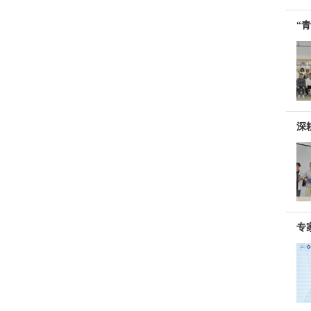
“
深
专