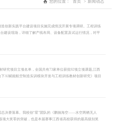
您的位置：
首页
>
新闻动态
能制造创新实践平台建设项目实施完成情况开展专项调研。工程训练
平台建设现场，详细了解产线布局、设备配置及试运行情况，对平
材研究项目立项名单，全国共有73家单位获批92项立项课题,江西
向下AI赋能航空制造实训模块开发与工程训练教材创新研究》项目
全国总决赛落幕。我校创“星”团队的《鹏驰海空——水空两栖无人
来该项大奖零的突破，也是本届赛事江西省高校获得的最高级别奖