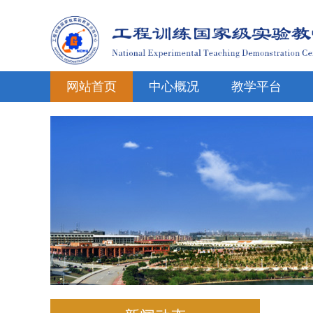
网站首页
中心概况
教学平台