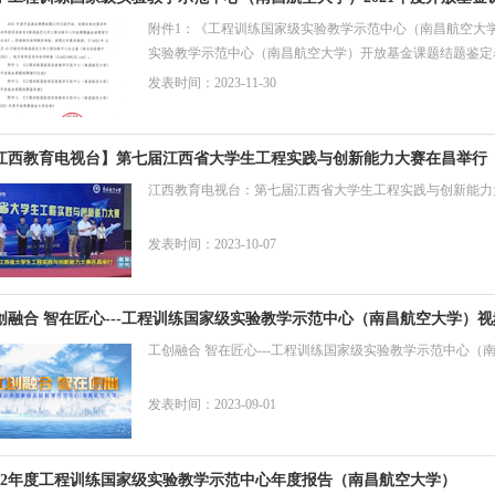
附件1：《工程训练国家级实验教学示范中心（南昌航空大学）
实验教学示范中心（南昌航空大学）开放基金课题结题鉴定表
大学）2021年度开放基金课题立项名单》.pdf
发表时间：2023-11-30
江西教育电视台】第七届江西省大学生工程实践与创新能力大赛在昌举行
江西教育电视台：第七届江西省大学生工程实践与创新能力
发表时间：2023-10-07
创融合 智在匠心---工程训练国家级实验教学示范中心（南昌航空大学）视
工创融合 智在匠心---工程训练国家级实验教学示范中心（
发表时间：2023-09-01
022年度工程训练国家级实验教学示范中心年度报告（南昌航空大学）