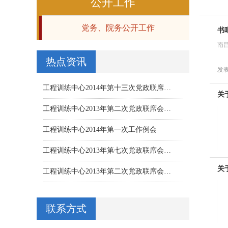
公开工作
党务、院务公开工作
书
南昌
热点资讯
发表
工程训练中心2014年第十三次党政联席…
关
工程训练中心2013年第二次党政联席会…
工程训练中心2014年第一次工作例会
工程训练中心2013年第七次党政联席会…
关
工程训练中心2013年第二次党政联席会…
联系方式