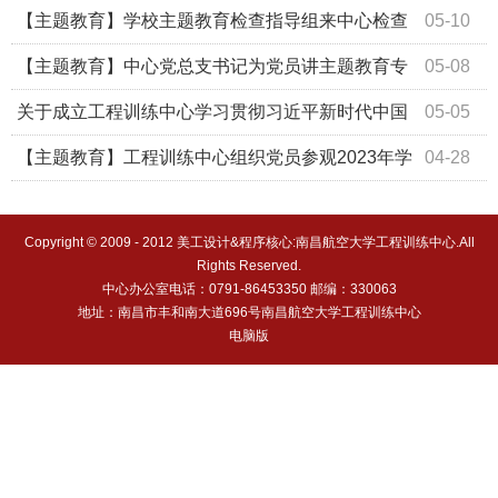
养工作深入基层调研走访
【主题教育】学校主题教育检查指导组来中心检查
05-10
指导工作
【主题教育】中心党总支书记为党员讲主题教育专
05-08
题党课
关于成立工程训练中心学习贯彻习近平新时代中国
05-05
特色社会主义思想主题教育领导小组的通知
【主题教育】工程训练中心组织党员参观2023年学
04-28
校首届廉洁文化作品展
Copyright © 2009 - 2012 美工设计&程序核心:南昌航空大学工程训练中心.All
Rights Reserved.
中心办公室电话：0791-86453350 邮编：330063
地址：南昌市丰和南大道696号南昌航空大学工程训练中心
电脑版