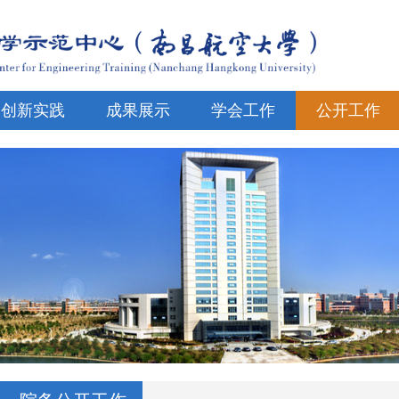
创新实践
成果展示
学会工作
公开工作