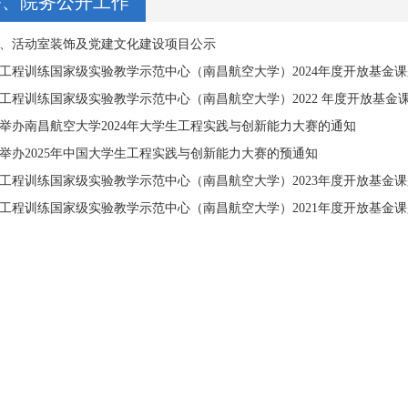
务、院务公开工作
、活动室装饰及党建文化建设项目公示
工程训练国家级实验教学示范中心（南昌航空大学）2024年度开放基金
工程训练国家级实验教学示范中心（南昌航空大学）2022 年度开放基金
举办南昌航空大学2024年大学生工程实践与创新能力大赛的通知
举办2025年中国大学生工程实践与创新能力大赛的预通知
工程训练国家级实验教学示范中心（南昌航空大学）2023年度开放基金
工程训练国家级实验教学示范中心（南昌航空大学）2021年度开放基金