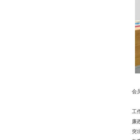
会
工
廉
突