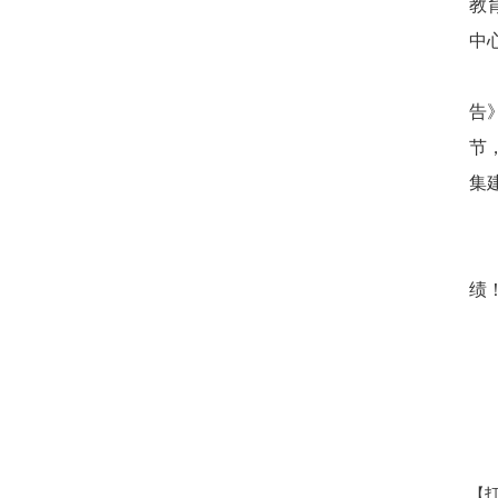
教
中
告
节
集
绩
【