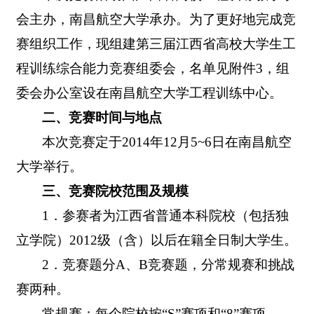
会主办，南昌航空大学承办。为了更好地完成竞
赛组织工作，现组建第三届江西省高校大学生工
程训练综合能力竞赛组委会，名单见附件
3
，组
委会办公室设在南昌航空大学工程训练中心。
二、竞赛时间与地点
本次竞赛定于
2014
年
12
月
5~6
日在南昌航空
大学举行。
三、竞赛院校范围及规模
1
．参赛者为江西省普通本科院校（包括独
立学院）
2012
级（含）以后在籍全日制大学生。
2
．竞赛题分
A
、
B
竞赛题，分常规赛和挑战
赛两种。
常规赛：每个院校按“
S
”赛项和“
8
”赛项