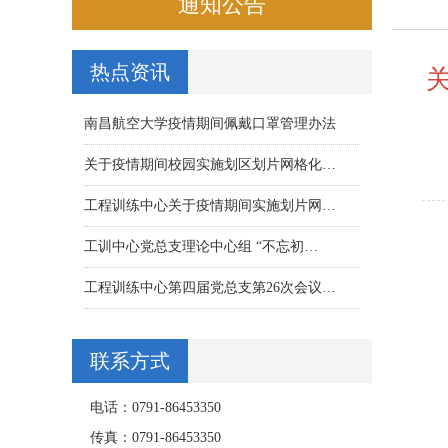
通知公告
热点资讯
南昌航空大学疫情期间佩戴口罩管理办法
关于疫情期间校园实施划区划片网格化…
工程训练中心关于疫情期间实施划片网…
工训中心党总支理论中心组 “不忘初…
工程训练中心第四届党总支第26次会议…
联系方式
电话：0791-86453350
传真：0791-86453350