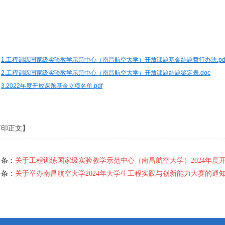
1.工程训练国家级实验教学示范中心（南昌航空大学）开放课题基金结题暂行办法.pd
2.工程训练国家级实验教学示范中心（南昌航空大学）开放课题结题鉴定表.doc
3.2022年度开放课题基金立项名单.pdf
打印正文】
一条：
关于工程训练国家级实验教学示范中心（南昌航空大学）2024年度
一条：
关于举办南昌航空大学2024年大学生工程实践与创新能力大赛的通