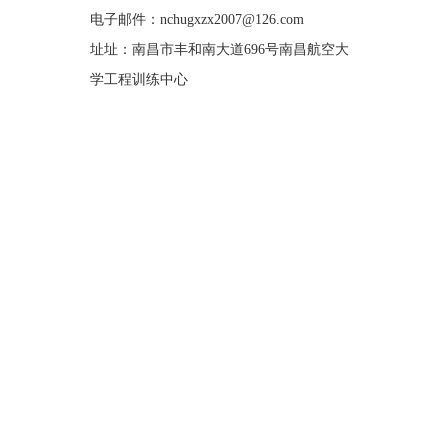
电子邮件：nchugxzx2007@126.com
址址：南昌市丰和南大道696号南昌航空大
学工程训练中心