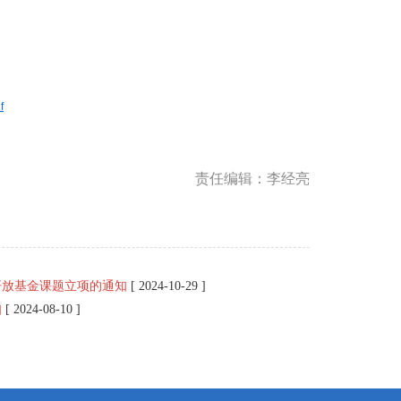
f
责任编辑：李经亮
开放基金课题立项的通知
[ 2024-10-29 ]
知
[ 2024-08-10 ]