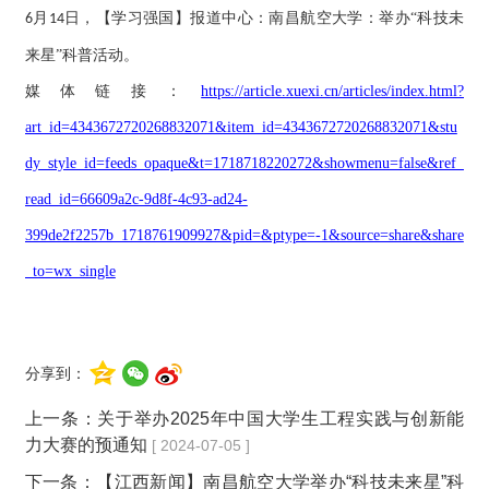
月
日，【
学习强国
】报道中心：南昌航空大学：举办“科技未
6
14
来星”科普活动
。
媒体链接：
https://article.xuexi.cn/articles/index.html?
art_id=4343672720268832071&item_id=4343672720268832071&stu
dy_style_id=feeds_opaque&t=1718718220272&showmenu=false&ref_
read_id=66609a2c-9d8f-4c93-ad24-
399de2f2257b_1718761909927&pid=&ptype=-1&source=share&share
_to=wx_single
分享到：
上一条：
关于举办2025年中国大学生工程实践与创新能
力大赛的预通知
[ 2024-07-05 ]
下一条：
【江西新闻】南昌航空大学举办“科技未来星”科