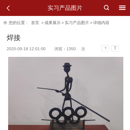
实习产品图片
您的位置：
首页
>
成果展示
>
实习产品图片
>
详细内容
焊接
T
2020-09-18 12:01:00
浏览：
1350
次
T